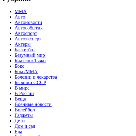
MMA
Авто
Автоновости
Автособытия
Автоспорт
Автоэксперт
Актеры
Баскетбол
Безумный мир
Биатлон/Лыжи
Бокс
Бокс/MMA
Болезни и лекарства
Бывший СССР
В мире
В России
Вещи
Военные новости
Волейбол
Гаджеты
Дети
Дом и сад
Еда