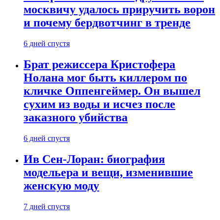
москвичу удалось приручить ворон
и почему бердвотчинг в тренде
6 дней спустя
Брат режиссера Кристофера
Нолана мог быть киллером по
кличке Оппенгеймер. Он вышел
сухим из воды и исчез после
заказного убийства
6 дней спустя
Ив Сен-Лоран: биография
модельера и вещи, изменившие
женскую моду
7 дней спустя