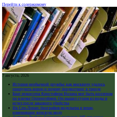
Перейти к содержимому
7 августа, 2026
История необычной дружбы: как москвичу удалось
приручить ворон и почему бердвотчинг в тренде
Брат режиссера Кристофера Нолана мог быть киллером
по кличке Оппенгеймер. Он вышел сухим из воды и
исчез после заказного убийства
Ив Сен-Лоран: биография модельера и вещи,
изменившие женскую моду