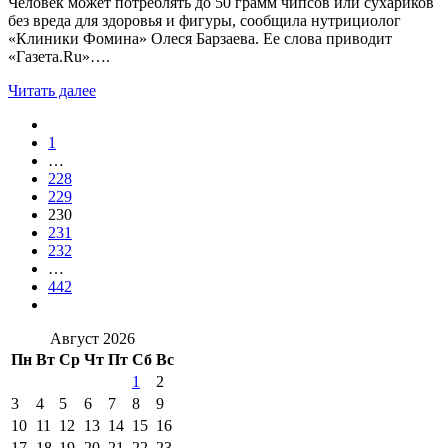
Человек может потреблять до 50 грамм чипсов или сухариков
без вреда для здоровья и фигуры, сообщила нутрициолог
«Клиники Фомина» Олеся Барзаева. Ее слова приводит
«Газета.Ru»….
Читать далее
1
…
228
229
230
231
232
…
442
Август 2026
Пн
Вт
Ср
Чт
Пт
Сб
Вс
1
2
3
4
5
6
7
8
9
10
11
12
13
14
15
16
17
18
19
20
21
22
23