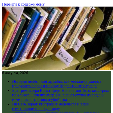
Перейти к содержимому
6 августа, 2026
История необычной дружбы: как москвичу удалось
приручить ворон и почему бердвотчинг в тренде
Брат режиссера Кристофера Нолана мог быть киллером
по кличке Оппенгеймер. Он вышел сухим из воды и
исчез после заказного убийства
Ив Сен-Лоран: биография модельера и вещи,
изменившие женскую моду