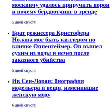
москвичу удалось приручить ворон
и почему бердвотчинг в тренде
5 дней спустя
Брат режиссера Кристофера
Нолана мог быть киллером по
кличке Оппенгеймер. Он вышел
сухим из воды и исчез после
заказного убийства
5 дней спустя
Ив Сен-Лоран: биография
модельера и вещи, изменившие
женскую моду
6 дней спустя