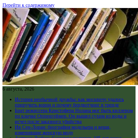
Перейти к содержимому
6 августа, 2026
История необычной дружбы: как москвичу удалось
приручить ворон и почему бердвотчинг в тренде
Брат режиссера Кристофера Нолана мог быть киллером
по кличке Оппенгеймер. Он вышел сухим из воды и
исчез после заказного убийства
Ив Сен-Лоран: биография модельера и вещи,
изменившие женскую моду