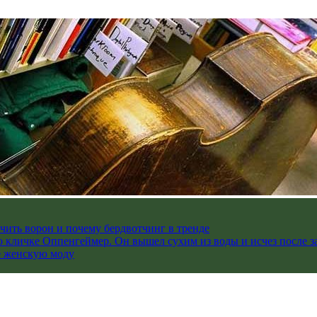
чить ворон и почему бердвотчинг в тренде
 кличке Оппенгеймер. Он вышел сухим из воды и исчез после з
е женскую моду