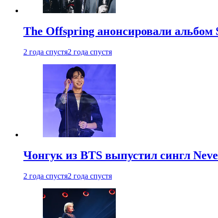
The Offspring анонсировали альбом 
2 года спустя
2 года спустя
Чонгук из BTS выпустил сингл Neve
2 года спустя
2 года спустя