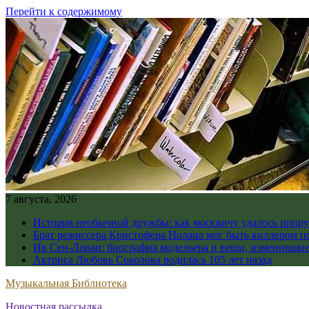
Перейти к содержимому
7 августа, 2026
История необычной дружбы: как москвичу удалось приру
Брат режиссера Кристофера Нолана мог быть киллером по
Ив Сен-Лоран: биография модельера и вещи, изменивши
Актриса Любовь Соколова родилась 105 лет назад
Музыкальная Библиотека
Новостная рассылка