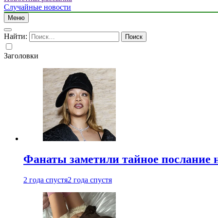
Случайные новости
Меню
Найти:
Заголовки
Фанаты заметили тайное послание 
2 года спустя
2 года спустя