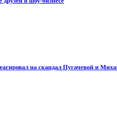
 друзей в шоу-бизнесе
треагировал на скандал Пугачевой и Мих