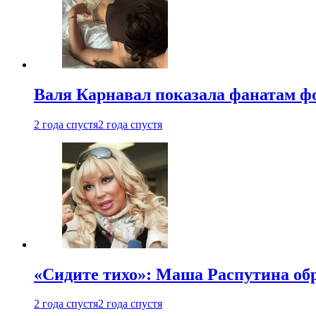
Валя Карнавал показала фанатам фо
2 года спустя
2 года спустя
«Сидите тихо»: Маша Распутина об
2 года спустя
2 года спустя