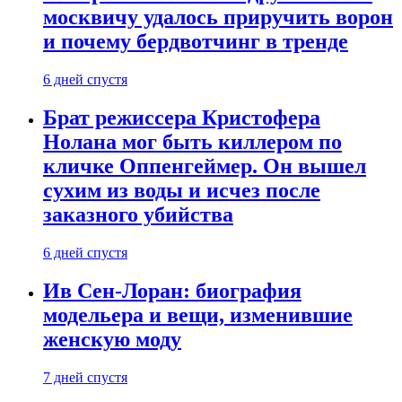
москвичу удалось приручить ворон
и почему бердвотчинг в тренде
6 дней спустя
Брат режиссера Кристофера
Нолана мог быть киллером по
кличке Оппенгеймер. Он вышел
сухим из воды и исчез после
заказного убийства
6 дней спустя
Ив Сен-Лоран: биография
модельера и вещи, изменившие
женскую моду
7 дней спустя