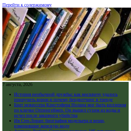
Перейти к содержимому
7 августа, 2026
История необычной дружбы: как москвичу удалось
приручить ворон и почему бердвотчинг в тренде
Брат режиссера Кристофера Нолана мог быть киллером
по кличке Оппенгеймер. Он вышел сухим из воды и
исчез после заказного убийства
Ив Сен-Лоран: биография модельера и вещи,
изменившие женскую моду