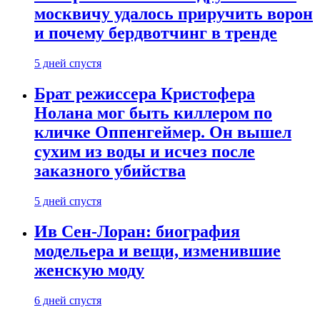
москвичу удалось приручить ворон
и почему бердвотчинг в тренде
5 дней спустя
Брат режиссера Кристофера
Нолана мог быть киллером по
кличке Оппенгеймер. Он вышел
сухим из воды и исчез после
заказного убийства
5 дней спустя
Ив Сен-Лоран: биография
модельера и вещи, изменившие
женскую моду
6 дней спустя