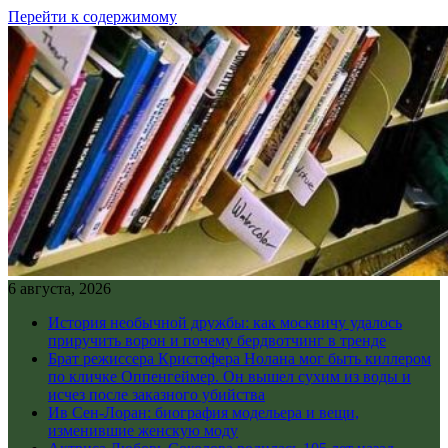
Перейти к содержимому
6 августа, 2026
История необычной дружбы: как москвичу удалось
приручить ворон и почему бердвотчинг в тренде
Брат режиссера Кристофера Нолана мог быть киллером
по кличке Оппенгеймер. Он вышел сухим из воды и
исчез после заказного убийства
Ив Сен-Лоран: биография модельера и вещи,
изменившие женскую моду