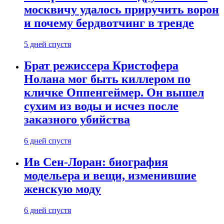
москвичу удалось приручить ворон
и почему бердвотчинг в тренде
5 дней спустя
Брат режиссера Кристофера
Нолана мог быть киллером по
кличке Оппенгеймер. Он вышел
сухим из воды и исчез после
заказного убийства
6 дней спустя
Ив Сен-Лоран: биография
модельера и вещи, изменившие
женскую моду
6 дней спустя