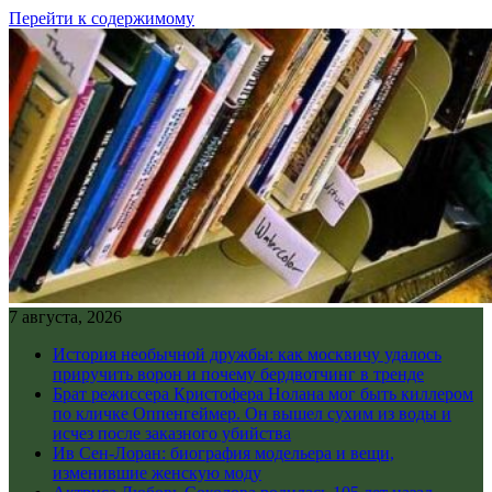
Перейти к содержимому
7 августа, 2026
История необычной дружбы: как москвичу удалось
приручить ворон и почему бердвотчинг в тренде
Брат режиссера Кристофера Нолана мог быть киллером
по кличке Оппенгеймер. Он вышел сухим из воды и
исчез после заказного убийства
Ив Сен-Лоран: биография модельера и вещи,
изменившие женскую моду