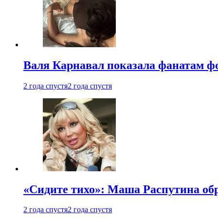
Валя Карнавал показала фанатам фо
2 года спустя
2 года спустя
«Сидите тихо»: Маша Распутина об
2 года спустя
2 года спустя