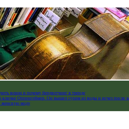
чить ворон и почему бердвотчинг в тренде
 кличке Оппенгеймер. Он вышел сухим из воды и исчез после з
е женскую моду