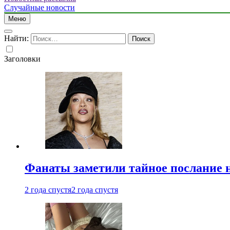
Случайные новости
Меню
Найти:
Заголовки
Фанаты заметили тайное послание 
2 года спустя
2 года спустя