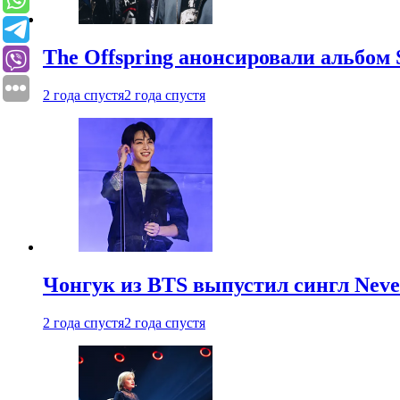
The Offspring анонсировали альбом 
2 года спустя
2 года спустя
Чонгук из BTS выпустил сингл Neve
2 года спустя
2 года спустя