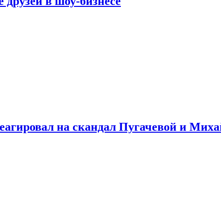
 друзей в шоу-бизнесе
треагировал на скандал Пугачевой и Мих