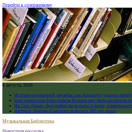
Перейти к содержимому
6 августа, 2026
История необычной дружбы: как москвичу удалось приру
Брат режиссера Кристофера Нолана мог быть киллером по
Ив Сен-Лоран: биография модельера и вещи, изменивши
Актриса Любовь Соколова родилась 105 лет назад
Музыкальная Библиотека
Новостная рассылка