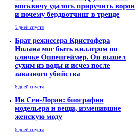
москвичу удалось приручить ворон
и почему бердвотчинг в тренде
5 дней спустя
Брат режиссера Кристофера
Нолана мог быть киллером по
кличке Оппенгеймер. Он вышел
сухим из воды и исчез после
заказного убийства
6 дней спустя
Ив Сен-Лоран: биография
модельера и вещи, изменившие
женскую моду
6 дней спустя