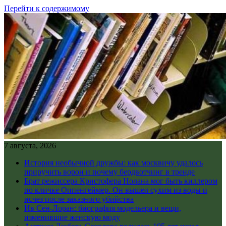
Перейти к содержимому
7 августа, 2026
История необычной дружбы: как москвичу удалось
приручить ворон и почему бердвотчинг в тренде
Брат режиссера Кристофера Нолана мог быть киллером
по кличке Оппенгеймер. Он вышел сухим из воды и
исчез после заказного убийства
Ив Сен-Лоран: биография модельера и вещи,
изменившие женскую моду