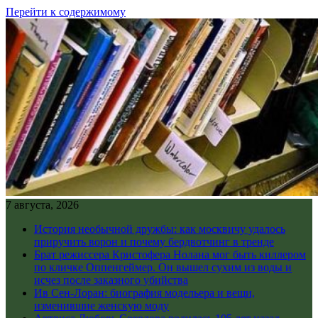
Перейти к содержимому
7 августа, 2026
История необычной дружбы: как москвичу удалось
приручить ворон и почему бердвотчинг в тренде
Брат режиссера Кристофера Нолана мог быть киллером
по кличке Оппенгеймер. Он вышел сухим из воды и
исчез после заказного убийства
Ив Сен-Лоран: биография модельера и вещи,
изменившие женскую моду