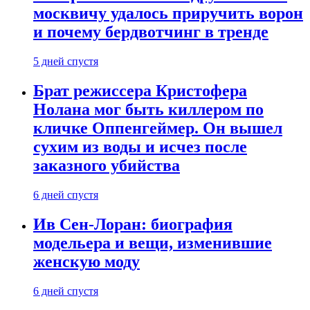
москвичу удалось приручить ворон
и почему бердвотчинг в тренде
5 дней спустя
Брат режиссера Кристофера
Нолана мог быть киллером по
кличке Оппенгеймер. Он вышел
сухим из воды и исчез после
заказного убийства
6 дней спустя
Ив Сен-Лоран: биография
модельера и вещи, изменившие
женскую моду
6 дней спустя