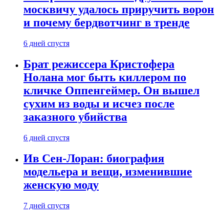
москвичу удалось приручить ворон
и почему бердвотчинг в тренде
6 дней спустя
Брат режиссера Кристофера
Нолана мог быть киллером по
кличке Оппенгеймер. Он вышел
сухим из воды и исчез после
заказного убийства
6 дней спустя
Ив Сен-Лоран: биография
модельера и вещи, изменившие
женскую моду
7 дней спустя