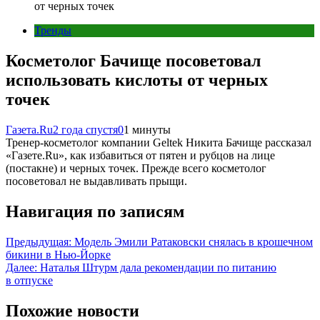
от черных точек
Тренды
Косметолог Бачище посоветовал
использовать кислоты от черных
точек
Газета.Ru
2 года спустя
0
1 минуты
Тренер-косметолог компании Geltek Никита Бачище рассказал
«Газете.Ru», как избавиться от пятен и рубцов на лице
(постакне) и черных точек. Прежде всего косметолог
посоветовал не выдавливать прыщи.
Навигация по записям
Предыдущая:
Модель Эмили Ратаковски снялась в крошечном
бикини в Нью-Йорке
Далее:
Наталья Штурм дала рекомендации по питанию
в отпуске
Похожие новости