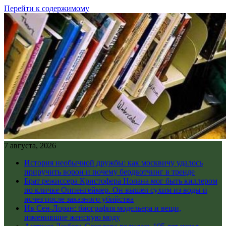
Перейти к содержимому
7 августа, 2026
История необычной дружбы: как москвичу удалось
приручить ворон и почему бердвотчинг в тренде
Брат режиссера Кристофера Нолана мог быть киллером
по кличке Оппенгеймер. Он вышел сухим из воды и
исчез после заказного убийства
Ив Сен-Лоран: биография модельера и вещи,
изменившие женскую моду