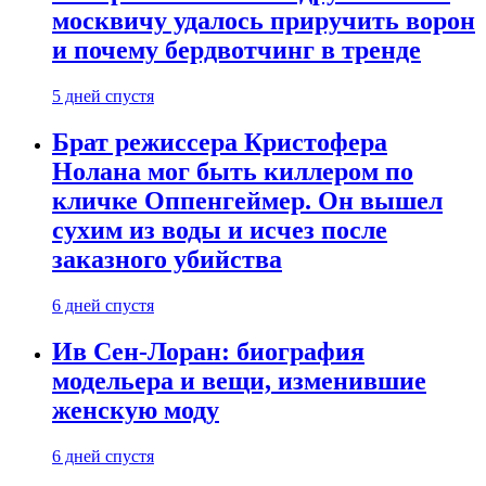
москвичу удалось приручить ворон
и почему бердвотчинг в тренде
5 дней спустя
Брат режиссера Кристофера
Нолана мог быть киллером по
кличке Оппенгеймер. Он вышел
сухим из воды и исчез после
заказного убийства
6 дней спустя
Ив Сен-Лоран: биография
модельера и вещи, изменившие
женскую моду
6 дней спустя