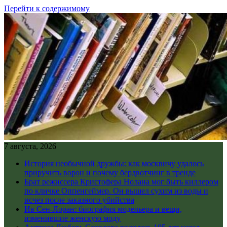
Перейти к содержимому
7 августа, 2026
История необычной дружбы: как москвичу удалось
приручить ворон и почему бердвотчинг в тренде
Брат режиссера Кристофера Нолана мог быть киллером
по кличке Оппенгеймер. Он вышел сухим из воды и
исчез после заказного убийства
Ив Сен-Лоран: биография модельера и вещи,
изменившие женскую моду