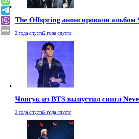
The Offspring анонсировали альбом 
2 года спустя
2 года спустя
Чонгук из BTS выпустил сингл Neve
2 года спустя
2 года спустя