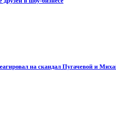
 друзей в шоу-бизнесе
треагировал на скандал Пугачевой и Мих