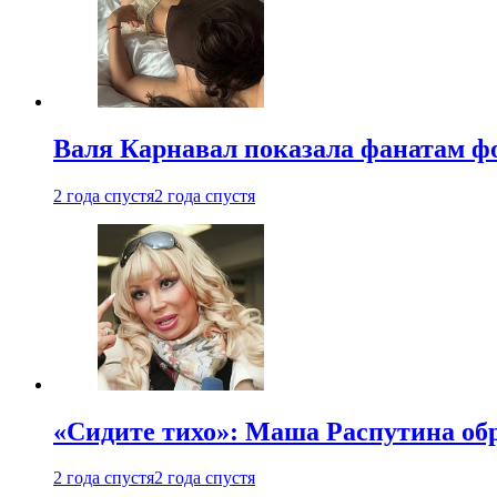
Валя Карнавал показала фанатам фо
2 года спустя
2 года спустя
«Сидите тихо»: Маша Распутина об
2 года спустя
2 года спустя