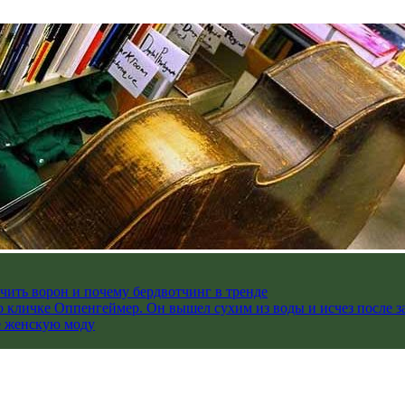
чить ворон и почему бердвотчинг в тренде
 кличке Оппенгеймер. Он вышел сухим из воды и исчез после з
е женскую моду