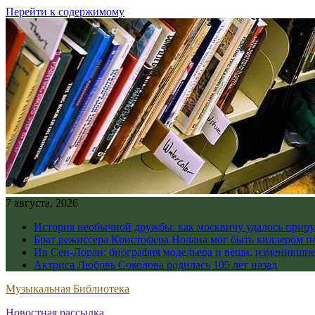
Перейти к содержимому
7 августа, 2026
История необычной дружбы: как москвичу удалось приру
Брат режиссера Кристофера Нолана мог быть киллером по
Ив Сен-Лоран: биография модельера и вещи, изменивши
Актриса Любовь Соколова родилась 105 лет назад
Музыкальная Библиотека
Новостная рассылка