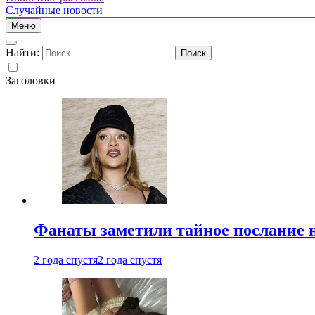
Случайные новости
Меню
Найти:
Заголовки
Фанаты заметили тайное послание 
2 года спустя
2 года спустя