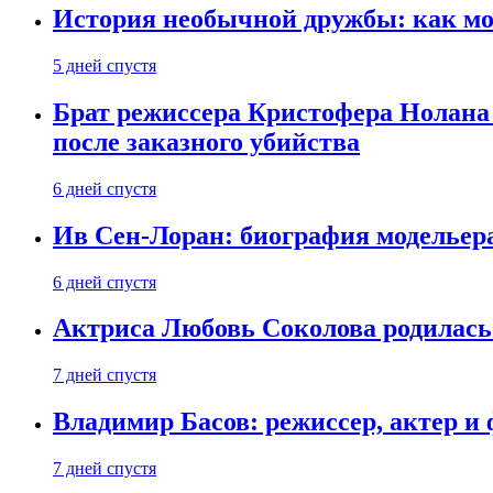
История необычной дружбы: как мос
5 дней спустя
Брат режиссера Кристофера Нолана
после заказного убийства
6 дней спустя
Ив Сен-Лоран: биография модельер
6 дней спустя
Актриса Любовь Соколова родилась 
7 дней спустя
Владимир Басов: режиссер, актер и
7 дней спустя