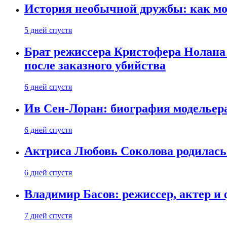
История необычной дружбы: как мос
5 дней спустя
Брат режиссера Кристофера Нолана
после заказного убийства
6 дней спустя
Ив Сен-Лоран: биография модельер
6 дней спустя
Актриса Любовь Соколова родилась 
6 дней спустя
Владимир Басов: режиссер, актер и
7 дней спустя