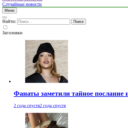
Случайные новости
Меню
Найти:
Заголовки
Фанаты заметили тайное послание 
2 года спустя
2 года спустя