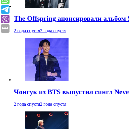
The Offspring анонсировали альбом 
2 года спустя
2 года спустя
Чонгук из BTS выпустил сингл Neve
2 года спустя
2 года спустя