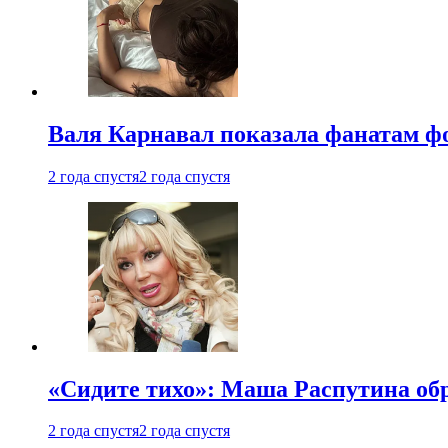
Валя Карнавал показала фанатам фо
2 года спустя
2 года спустя
«Сидите тихо»: Маша Распутина об
2 года спустя
2 года спустя