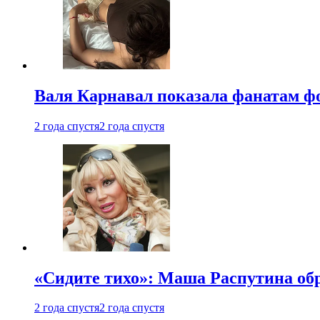
Валя Карнавал показала фанатам фо
2 года спустя
2 года спустя
«Сидите тихо»: Маша Распутина об
2 года спустя
2 года спустя