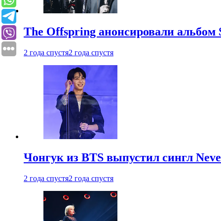
The Offspring анонсировали альбом 
2 года спустя
2 года спустя
Чонгук из BTS выпустил сингл Neve
2 года спустя
2 года спустя