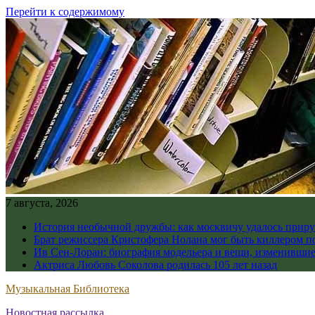
Перейти к содержимому
7 августа, 2026
История необычной дружбы: как москвичу удалось приру
Брат режиссера Кристофера Нолана мог быть киллером по
Ив Сен-Лоран: биография модельера и вещи, изменивши
Актриса Любовь Соколова родилась 105 лет назад
Музыкальная Библиотека
Новостная рассылка