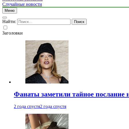
Случайные новости
Меню
Найти:
Заголовки
Фанаты заметили тайное послание 
2 года спустя
2 года спустя