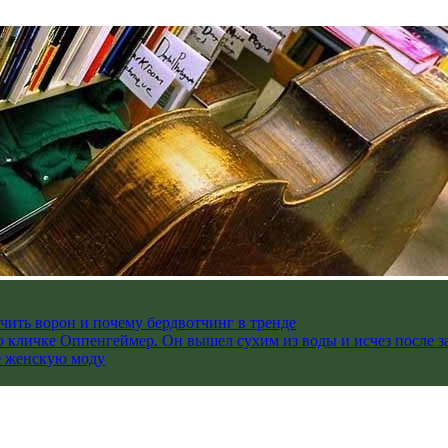
чить ворон и почему бердвотчинг в тренде
 кличке Оппенгеймер. Он вышел сухим из воды и исчез после з
е женскую моду