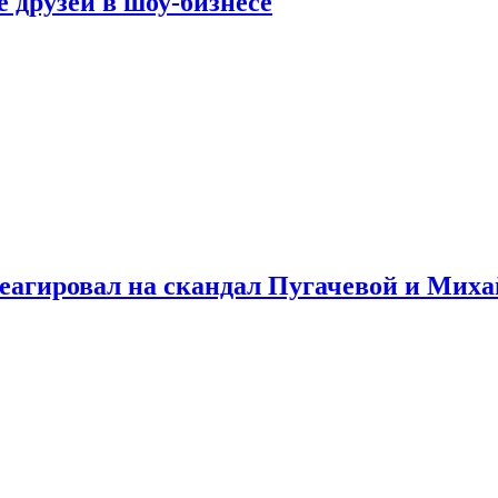
 друзей в шоу-бизнесе
треагировал на скандал Пугачевой и Мих