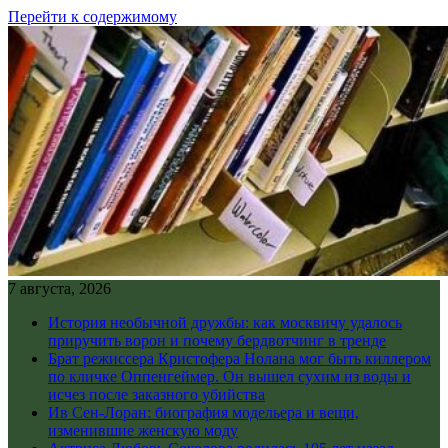
Перейти к содержимому
7 августа, 2026
История необычной дружбы: как москвичу удалось
приручить ворон и почему бердвотчинг в тренде
Брат режиссера Кристофера Нолана мог быть киллером
по кличке Оппенгеймер. Он вышел сухим из воды и
исчез после заказного убийства
Ив Сен-Лоран: биография модельера и вещи,
изменившие женскую моду