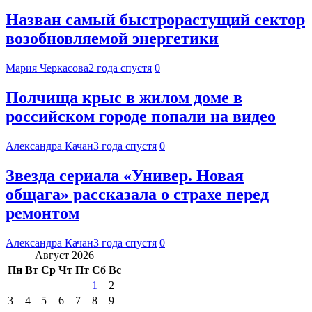
Назван самый быстрорастущий сектор
возобновляемой энергетики
Мария Черкасова
2 года спустя
0
Полчища крыс в жилом доме в
российском городе попали на видео
Александра Качан
3 года спустя
0
Звезда сериала «Универ. Новая
общага» рассказала о страхе перед
ремонтом
Александра Качан
3 года спустя
0
Август 2026
Пн
Вт
Ср
Чт
Пт
Сб
Вс
1
2
3
4
5
6
7
8
9