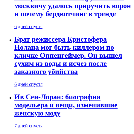
москвичу удалось приручить ворон
и почему бердвотчинг в тренде
6 дней спустя
Брат режиссера Кристофера
Нолана мог быть киллером по
кличке Оппенгеймер. Он вышел
сухим из воды и исчез после
заказного убийства
6 дней спустя
Ив Сен-Лоран: биография
модельера и вещи, изменившие
женскую моду
7 дней спустя