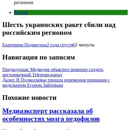
регионом
Россия
Шесть украинских ракет сбили над
российским регионом
Екатерина Подвигина
2 года спустя
0
1 минуты
Навигация по записям
Предыдущая:
Медведев объяснил решение создать
англоязычный Telegram-канал
Далее:
В Подмосковье прошла церемония прощания с
модельером Егором Зайцевым
Похожие новости
Медиаэксперт рассказала об
особенностях мозга педофилов