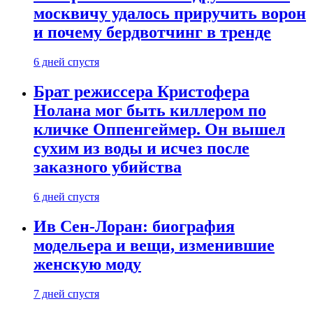
москвичу удалось приручить ворон
и почему бердвотчинг в тренде
6 дней спустя
Брат режиссера Кристофера
Нолана мог быть киллером по
кличке Оппенгеймер. Он вышел
сухим из воды и исчез после
заказного убийства
6 дней спустя
Ив Сен-Лоран: биография
модельера и вещи, изменившие
женскую моду
7 дней спустя