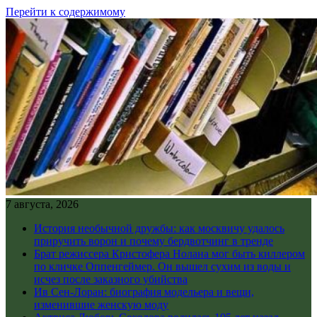
Перейти к содержимому
7 августа, 2026
История необычной дружбы: как москвичу удалось
приручить ворон и почему бердвотчинг в тренде
Брат режиссера Кристофера Нолана мог быть киллером
по кличке Оппенгеймер. Он вышел сухим из воды и
исчез после заказного убийства
Ив Сен-Лоран: биография модельера и вещи,
изменившие женскую моду