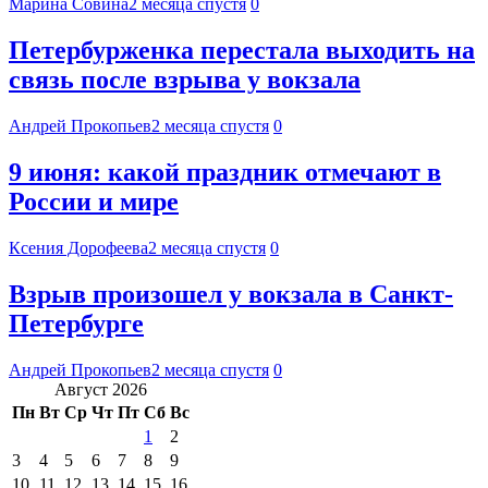
Марина Совина
2 месяца спустя
0
Петербурженка перестала выходить на
связь после взрыва у вокзала
Андрей Прокопьев
2 месяца спустя
0
9 июня: какой праздник отмечают в
России и мире
Ксения Дорофеева
2 месяца спустя
0
Взрыв произошел у вокзала в Санкт-
Петербурге
Андрей Прокопьев
2 месяца спустя
0
Август 2026
Пн
Вт
Ср
Чт
Пт
Сб
Вс
1
2
3
4
5
6
7
8
9
10
11
12
13
14
15
16