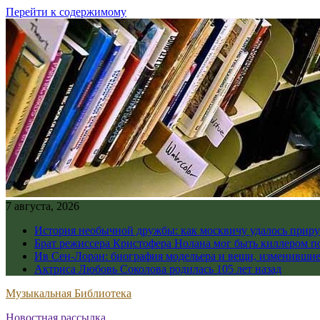
Перейти к содержимому
7 августа, 2026
История необычной дружбы: как москвичу удалось приру
Брат режиссера Кристофера Нолана мог быть киллером по
Ив Сен-Лоран: биография модельера и вещи, изменивши
Актриса Любовь Соколова родилась 105 лет назад
Музыкальная Библиотека
Новостная рассылка