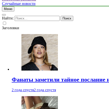
Случайные новости
Меню
Найти:
Заголовки
Фанаты заметили тайное послание 
2 года спустя
2 года спустя