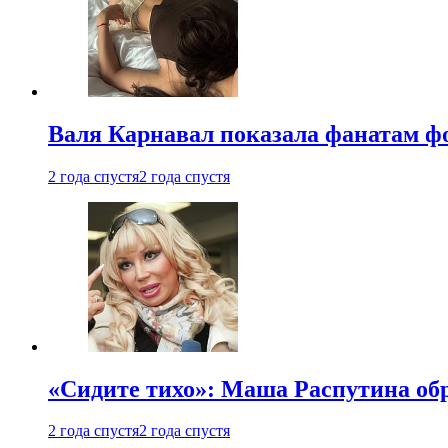
Валя Карнавал показала фанатам фо
2 года спустя
2 года спустя
«Сидите тихо»: Маша Распутина об
2 года спустя
2 года спустя