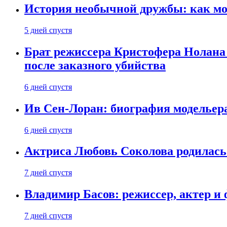
История необычной дружбы: как мос
5 дней спустя
Брат режиссера Кристофера Нолана
после заказного убийства
6 дней спустя
Ив Сен-Лоран: биография модельер
6 дней спустя
Актриса Любовь Соколова родилась 
7 дней спустя
Владимир Басов: режиссер, актер и
7 дней спустя