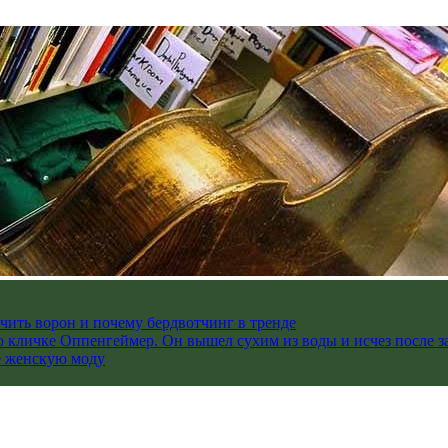
чить ворон и почему бердвотчинг в тренде
 кличке Оппенгеймер. Он вышел сухим из воды и исчез после з
е женскую моду