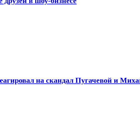
 друзей в шоу-бизнесе
треагировал на скандал Пугачевой и Мих