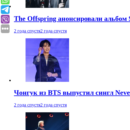
The Offspring анонсировали альбом 
2 года спустя
2 года спустя
Чонгук из BTS выпустил сингл Neve
2 года спустя
2 года спустя