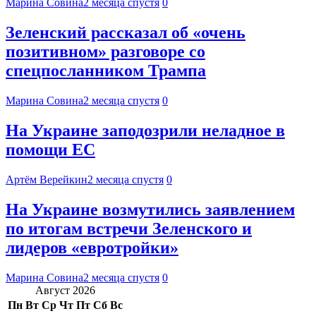
Марина Совина
2 месяца спустя
0
Зеленский рассказал об «очень
позитивном» разговоре со
спецпосланником Трампа
Марина Совина
2 месяца спустя
0
На Украине заподозрили неладное в
помощи ЕС
Артём Верейкин
2 месяца спустя
0
На Украине возмутились заявлением
по итогам встречи Зеленского и
лидеров «евротройки»
Марина Совина
2 месяца спустя
0
Август 2026
Пн
Вт
Ср
Чт
Пт
Сб
Вс