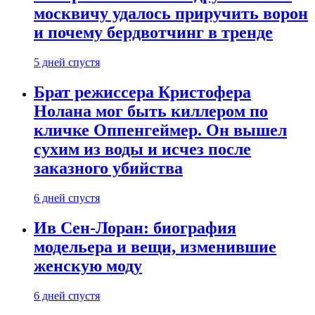
москвичу удалось приручить ворон
и почему бердвотчинг в тренде
5 дней спустя
Брат режиссера Кристофера
Нолана мог быть киллером по
кличке Оппенгеймер. Он вышел
сухим из воды и исчез после
заказного убийства
6 дней спустя
Ив Сен-Лоран: биография
модельера и вещи, изменившие
женскую моду
6 дней спустя