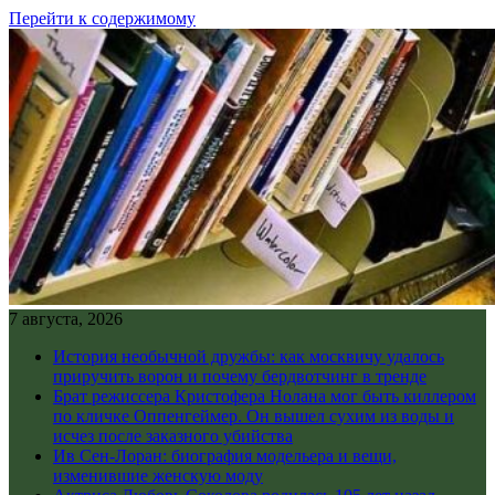
Перейти к содержимому
7 августа, 2026
История необычной дружбы: как москвичу удалось
приручить ворон и почему бердвотчинг в тренде
Брат режиссера Кристофера Нолана мог быть киллером
по кличке Оппенгеймер. Он вышел сухим из воды и
исчез после заказного убийства
Ив Сен-Лоран: биография модельера и вещи,
изменившие женскую моду