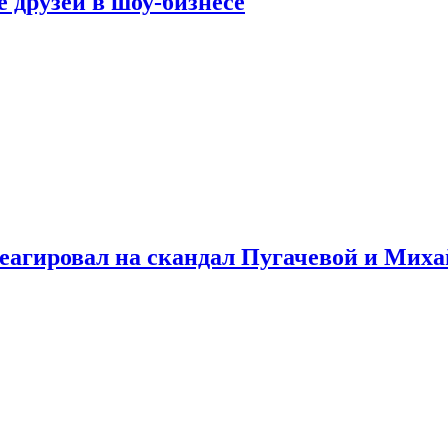
 друзей в шоу-бизнесе
треагировал на скандал Пугачевой и Мих