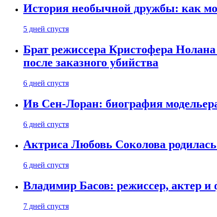
История необычной дружбы: как мос
5 дней спустя
Брат режиссера Кристофера Нолана
после заказного убийства
6 дней спустя
Ив Сен-Лоран: биография модельер
6 дней спустя
Актриса Любовь Соколова родилась 
6 дней спустя
Владимир Басов: режиссер, актер и
7 дней спустя