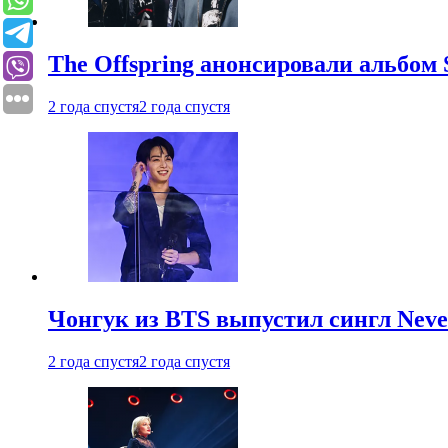
The Offspring анонсировали альбом 
2 года спустя
2 года спустя
Чонгук из BTS выпустил сингл Neve
2 года спустя
2 года спустя