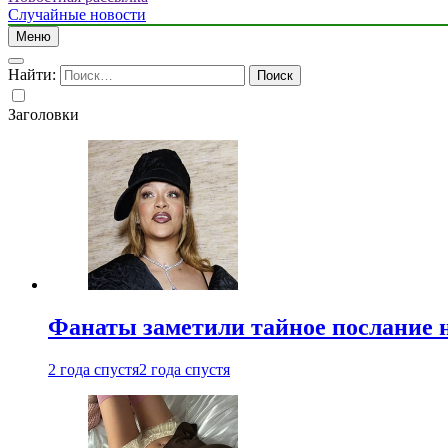
Случайные новости
Меню
Найти:
Заголовки
Фанаты заметили тайное послание 
2 года спустя
2 года спустя