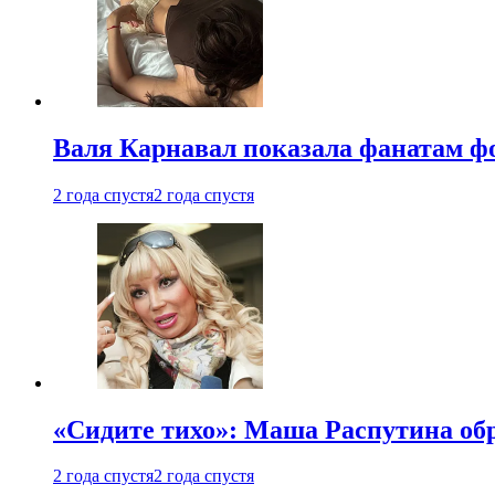
Валя Карнавал показала фанатам фо
2 года спустя
2 года спустя
«Сидите тихо»: Маша Распутина об
2 года спустя
2 года спустя