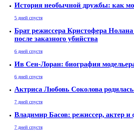
История необычной дружбы: как мос
5 дней спустя
Брат режиссера Кристофера Нолана
после заказного убийства
6 дней спустя
Ив Сен-Лоран: биография модельер
6 дней спустя
Актриса Любовь Соколова родилась 
7 дней спустя
Владимир Басов: режиссер, актер и
7 дней спустя