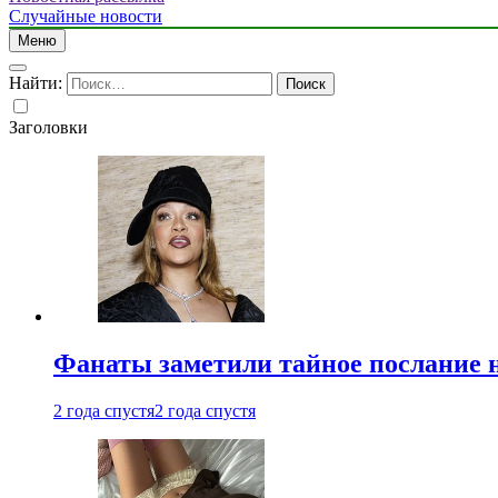
Случайные новости
Меню
Найти:
Заголовки
Фанаты заметили тайное послание 
2 года спустя
2 года спустя