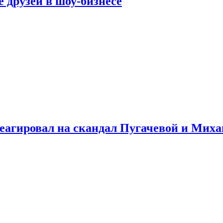
 друзей в шоу-бизнесе
треагировал на скандал Пугачевой и Мих