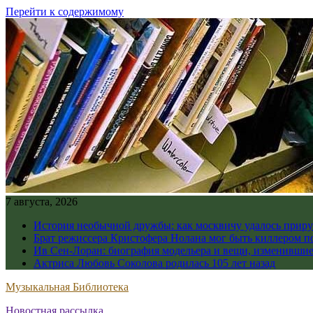
Перейти к содержимому
7 августа, 2026
История необычной дружбы: как москвичу удалось приру
Брат режиссера Кристофера Нолана мог быть киллером по
Ив Сен-Лоран: биография модельера и вещи, изменивши
Актриса Любовь Соколова родилась 105 лет назад
Музыкальная Библиотека
Новостная рассылка