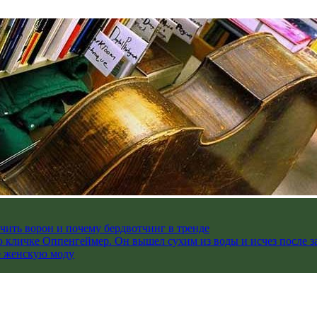
чить ворон и почему бердвотчинг в тренде
 кличке Оппенгеймер. Он вышел сухим из воды и исчез после з
е женскую моду