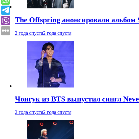
The Offspring анонсировали альбом 
2 года спустя
2 года спустя
Чонгук из BTS выпустил сингл Neve
2 года спустя
2 года спустя