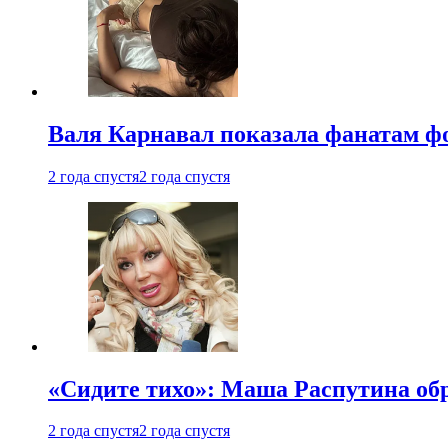
Валя Карнавал показала фанатам фо
2 года спустя
2 года спустя
«Сидите тихо»: Маша Распутина об
2 года спустя
2 года спустя