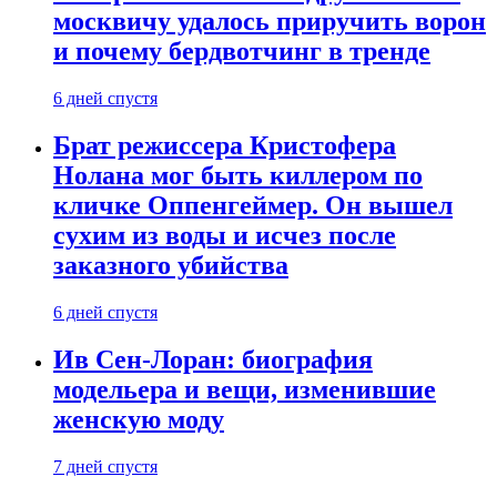
москвичу удалось приручить ворон
и почему бердвотчинг в тренде
6 дней спустя
Брат режиссера Кристофера
Нолана мог быть киллером по
кличке Оппенгеймер. Он вышел
сухим из воды и исчез после
заказного убийства
6 дней спустя
Ив Сен-Лоран: биография
модельера и вещи, изменившие
женскую моду
7 дней спустя