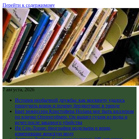
Перейти к содержимому
7 августа, 2026
История необычной дружбы: как москвичу удалось
приручить ворон и почему бердвотчинг в тренде
Брат режиссера Кристофера Нолана мог быть киллером
по кличке Оппенгеймер. Он вышел сухим из воды и
исчез после заказного убийства
Ив Сен-Лоран: биография модельера и вещи,
изменившие женскую моду