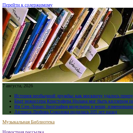
Перейти к содержимому
7 августа, 2026
История необычной дружбы: как москвичу удалось приру
Брат режиссера Кристофера Нолана мог быть киллером по
Ив Сен-Лоран: биография модельера и вещи, изменивши
Актриса Любовь Соколова родилась 105 лет назад
Музыкальная Библиотека
Новостная рассылка