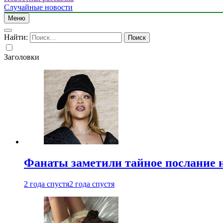
Случайные новости
Меню
Найти:
Заголовки
Фанаты заметили тайное послание 
2 года спустя
2 года спустя