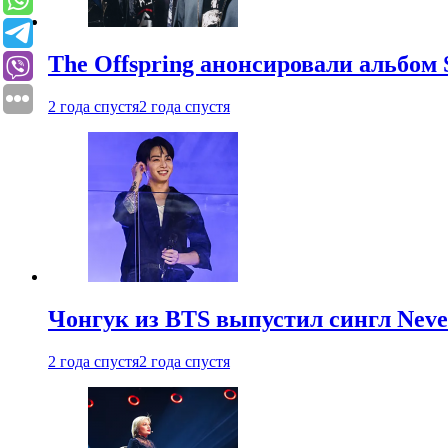
The Offspring анонсировали альбом 
2 года спустя
2 года спустя
Чонгук из BTS выпустил сингл Neve
2 года спустя
2 года спустя