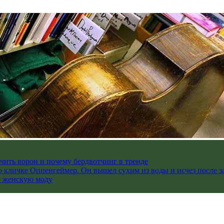
чить ворон и почему бердвотчинг в тренде
 кличке Оппенгеймер. Он вышел сухим из воды и исчез после з
е женскую моду