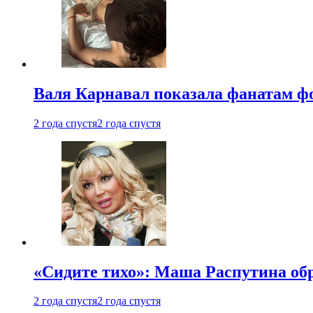
Валя Карнавал показала фанатам фо
2 года спустя
2 года спустя
«Сидите тихо»: Маша Распутина об
2 года спустя
2 года спустя