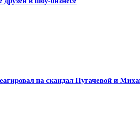
 друзей в шоу-бизнесе
треагировал на скандал Пугачевой и Мих