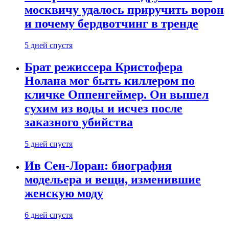
москвичу удалось приручить ворон
и почему бердвотчинг в тренде
5 дней спустя
Брат режиссера Кристофера
Нолана мог быть киллером по
кличке Оппенгеймер. Он вышел
сухим из воды и исчез после
заказного убийства
5 дней спустя
Ив Сен-Лоран: биография
модельера и вещи, изменившие
женскую моду
6 дней спустя