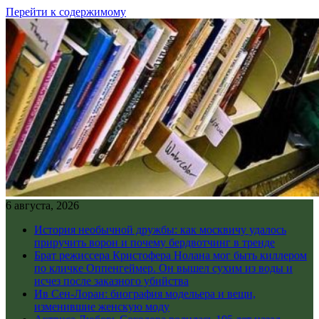
Перейти к содержимому
6 августа, 2026
История необычной дружбы: как москвичу удалось
приручить ворон и почему бердвотчинг в тренде
Брат режиссера Кристофера Нолана мог быть киллером
по кличке Оппенгеймер. Он вышел сухим из воды и
исчез после заказного убийства
Ив Сен-Лоран: биография модельера и вещи,
изменившие женскую моду