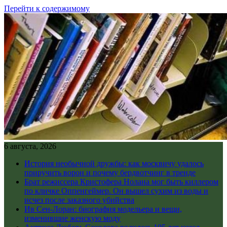
Перейти к содержимому
6 августа, 2026
История необычной дружбы: как москвичу удалось
приручить ворон и почему бердвотчинг в тренде
Брат режиссера Кристофера Нолана мог быть киллером
по кличке Оппенгеймер. Он вышел сухим из воды и
исчез после заказного убийства
Ив Сен-Лоран: биография модельера и вещи,
изменившие женскую моду