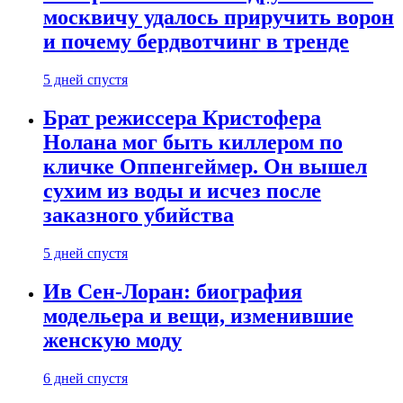
москвичу удалось приручить ворон
и почему бердвотчинг в тренде
5 дней спустя
Брат режиссера Кристофера
Нолана мог быть киллером по
кличке Оппенгеймер. Он вышел
сухим из воды и исчез после
заказного убийства
5 дней спустя
Ив Сен-Лоран: биография
модельера и вещи, изменившие
женскую моду
6 дней спустя