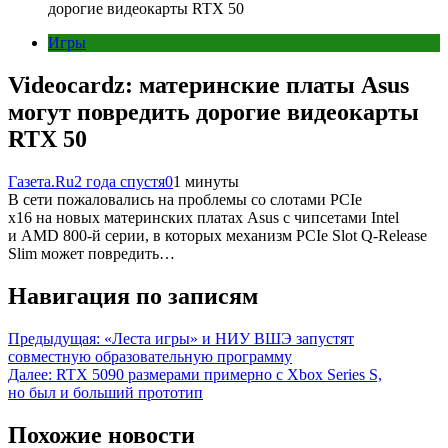
дорогие видеокарты RTX 50
Игры
Videocardz: материнские платы Asus
могут повредить дорогие видеокарты
RTX 50
Газета.Ru
2 года спустя
0
1 минуты
В сети пожаловались на проблемы со слотами PCIe
x16 на новых материнских платах Asus с чипсетами Intel
и AMD 800-й серии, в которых механизм PCIe Slot Q-Release
Slim может повредить…
Навигация по записям
Предыдущая:
«Леста игры» и НИУ ВШЭ запустят
совместную образовательную программу
Далее:
RTX 5090 размерами примерно с Xbox Series S,
но был и больший прототип
Похожие новости