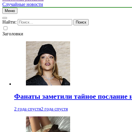
Случайные новости
Меню
Найти:
Заголовки
Фанаты заметили тайное послание 
2 года спустя
2 года спустя