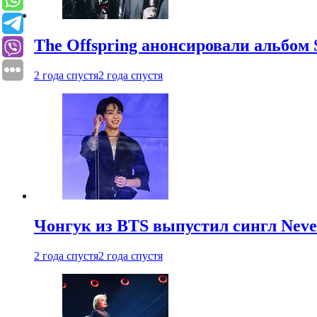
The Offspring анонсировали альбом 
2 года спустя
2 года спустя
Чонгук из BTS выпустил сингл Neve
2 года спустя
2 года спустя