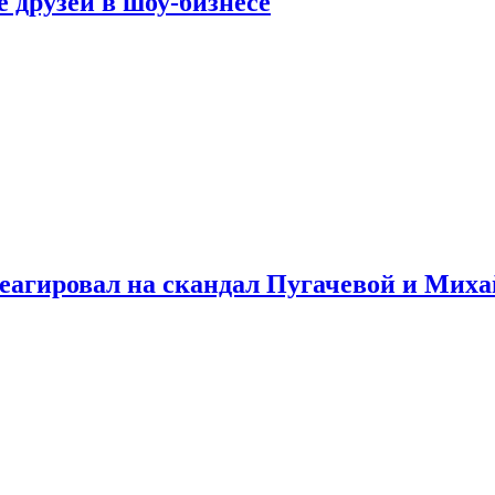
 друзей в шоу-бизнесе
треагировал на скандал Пугачевой и Мих