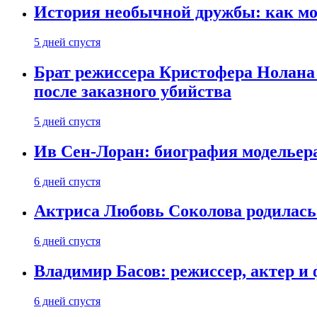
История необычной дружбы: как мос
5 дней спустя
Брат режиссера Кристофера Нолана
после заказного убийства
5 дней спустя
Ив Сен-Лоран: биография модельер
6 дней спустя
Актриса Любовь Соколова родилась 
6 дней спустя
Владимир Басов: режиссер, актер и
6 дней спустя