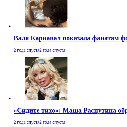
Валя Карнавал показала фанатам фо
2 года спустя
2 года спустя
«Сидите тихо»: Маша Распутина об
2 года спустя
2 года спустя