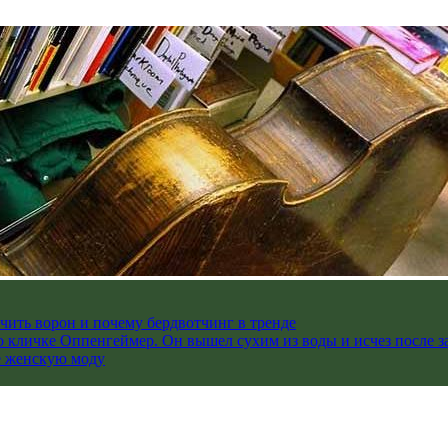
чить ворон и почему бердвотчинг в тренде
 кличке Оппенгеймер. Он вышел сухим из воды и исчез после з
е женскую моду