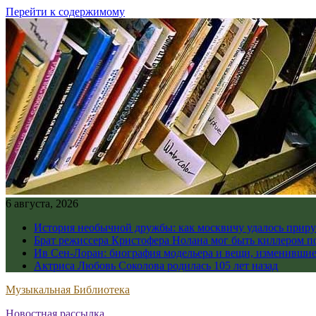
Перейти к содержимому
6 августа, 2026
История необычной дружбы: как москвичу удалось приру
Брат режиссера Кристофера Нолана мог быть киллером по
Ив Сен-Лоран: биография модельера и вещи, изменивши
Актриса Любовь Соколова родилась 105 лет назад
Музыкальная Библиотека
Новостная рассылка