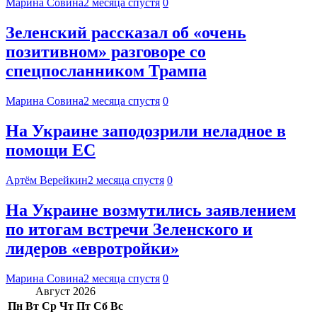
Марина Совина
2 месяца спустя
0
Зеленский рассказал об «очень
позитивном» разговоре со
спецпосланником Трампа
Марина Совина
2 месяца спустя
0
На Украине заподозрили неладное в
помощи ЕС
Артём Верейкин
2 месяца спустя
0
На Украине возмутились заявлением
по итогам встречи Зеленского и
лидеров «евротройки»
Марина Совина
2 месяца спустя
0
Август 2026
Пн
Вт
Ср
Чт
Пт
Сб
Вс