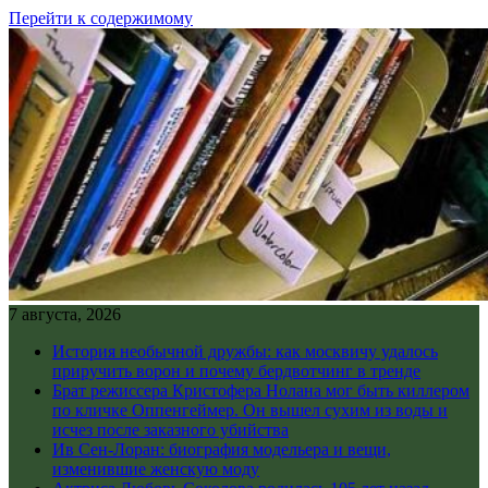
Перейти к содержимому
7 августа, 2026
История необычной дружбы: как москвичу удалось
приручить ворон и почему бердвотчинг в тренде
Брат режиссера Кристофера Нолана мог быть киллером
по кличке Оппенгеймер. Он вышел сухим из воды и
исчез после заказного убийства
Ив Сен-Лоран: биография модельера и вещи,
изменившие женскую моду