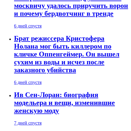
москвичу удалось приручить ворон
и почему бердвотчинг в тренде
6 дней спустя
Брат режиссера Кристофера
Нолана мог быть киллером по
кличке Оппенгеймер. Он вышел
сухим из воды и исчез после
заказного убийства
6 дней спустя
Ив Сен-Лоран: биография
модельера и вещи, изменившие
женскую моду
7 дней спустя