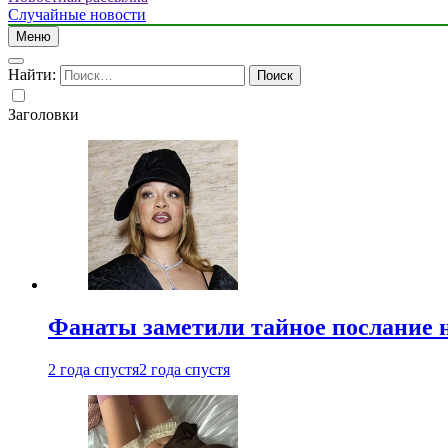
Случайные новости
Меню
Найти:
Заголовки
Фанаты заметили тайное послание 
2 года спустя
2 года спустя