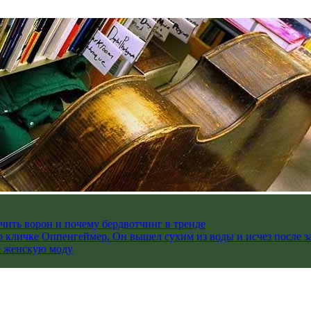
чить ворон и почему бердвотчинг в тренде
 кличке Оппенгеймер. Он вышел сухим из воды и исчез после з
е женскую моду