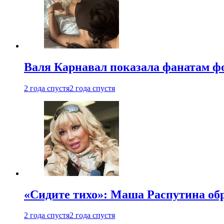
Валя Карнавал показала фанатам фо
2 года спустя
2 года спустя
«Сидите тихо»: Маша Распутина об
2 года спустя
2 года спустя