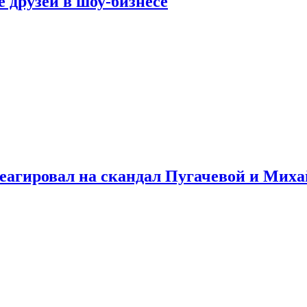
 друзей в шоу-бизнесе
треагировал на скандал Пугачевой и Мих