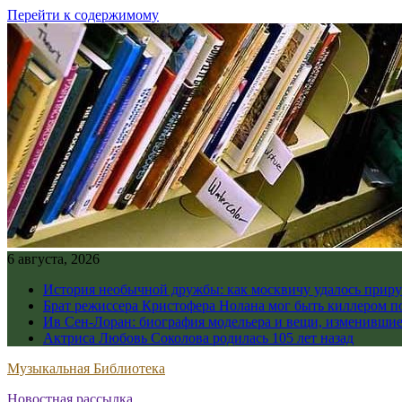
Перейти к содержимому
6 августа, 2026
История необычной дружбы: как москвичу удалось приру
Брат режиссера Кристофера Нолана мог быть киллером по
Ив Сен-Лоран: биография модельера и вещи, изменивши
Актриса Любовь Соколова родилась 105 лет назад
Музыкальная Библиотека
Новостная рассылка