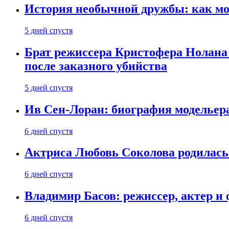
История необычной дружбы: как мос
5 дней спустя
Брат режиссера Кристофера Нолана
после заказного убийства
5 дней спустя
Ив Сен-Лоран: биография модельер
6 дней спустя
Актриса Любовь Соколова родилась 
6 дней спустя
Владимир Басов: режиссер, актер и
6 дней спустя