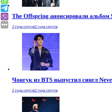
The Offspring анонсировали альбом 
2 года спустя
2 года спустя
Чонгук из BTS выпустил сингл Neve
2 года спустя
2 года спустя