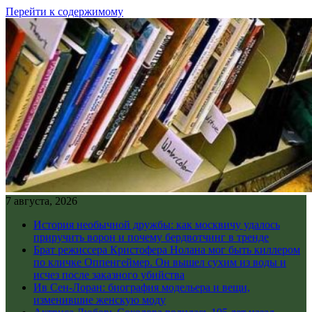
Перейти к содержимому
7 августа, 2026
История необычной дружбы: как москвичу удалось
приручить ворон и почему бердвотчинг в тренде
Брат режиссера Кристофера Нолана мог быть киллером
по кличке Оппенгеймер. Он вышел сухим из воды и
исчез после заказного убийства
Ив Сен-Лоран: биография модельера и вещи,
изменившие женскую моду