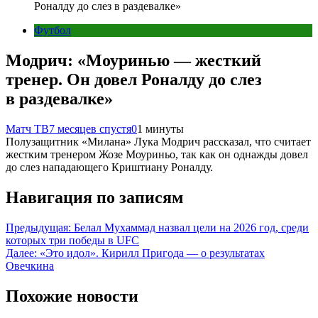
Роналду до слез в раздевалке»
Футбол
Модрич: «Моуринью — жесткий
тренер. Он довел Роналду до слез
в раздевалке»
Матч ТВ
7 месяцев спустя
0
1 минуты
Полузащитник «Милана» Лука Модрич рассказал, что считает
жестким тренером Жозе Моуриньо, так как он однажды довел
до слез нападающего Криштиану Роналду.
Навигация по записям
Предыдущая:
Белал Мухаммад назвал цели на 2026 год, среди
которых три победы в UFC
Далее:
«Это идол». Кирилл Пригода — о результатах
Овечкина
Похожие новости