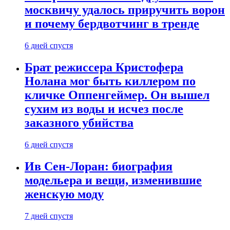
москвичу удалось приручить ворон
и почему бердвотчинг в тренде
6 дней спустя
Брат режиссера Кристофера
Нолана мог быть киллером по
кличке Оппенгеймер. Он вышел
сухим из воды и исчез после
заказного убийства
6 дней спустя
Ив Сен-Лоран: биография
модельера и вещи, изменившие
женскую моду
7 дней спустя