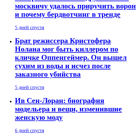
москвичу удалось приручить ворон
и почему бердвотчинг в тренде
5 дней спустя
Брат режиссера Кристофера
Нолана мог быть киллером по
кличке Оппенгеймер. Он вышел
сухим из воды и исчез после
заказного убийства
5 дней спустя
Ив Сен-Лоран: биография
модельера и вещи, изменившие
женскую моду
6 дней спустя