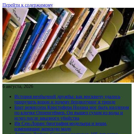
Перейти к содержимому
6 августа, 2026
История необычной дружбы: как москвичу удалось
приручить ворон и почему бердвотчинг в тренде
Брат режиссера Кристофера Нолана мог быть киллером
по кличке Оппенгеймер. Он вышел сухим из воды и
исчез после заказного убийства
Ив Сен-Лоран: биография модельера и вещи,
изменившие женскую моду