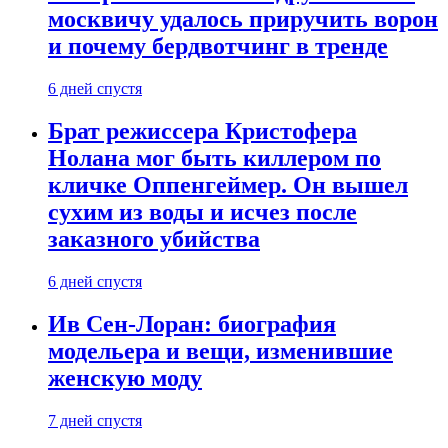
москвичу удалось приручить ворон
и почему бердвотчинг в тренде
6 дней спустя
Брат режиссера Кристофера
Нолана мог быть киллером по
кличке Оппенгеймер. Он вышел
сухим из воды и исчез после
заказного убийства
6 дней спустя
Ив Сен-Лоран: биография
модельера и вещи, изменившие
женскую моду
7 дней спустя