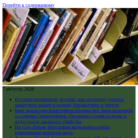
Перейти к содержимому
7 августа, 2026
История необычной дружбы: как москвичу удалось
приручить ворон и почему бердвотчинг в тренде
Брат режиссера Кристофера Нолана мог быть киллером
по кличке Оппенгеймер. Он вышел сухим из воды и
исчез после заказного убийства
Ив Сен-Лоран: биография модельера и вещи,
изменившие женскую моду