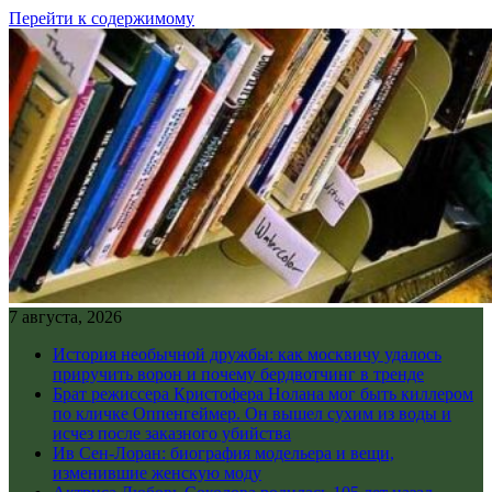
Перейти к содержимому
7 августа, 2026
История необычной дружбы: как москвичу удалось
приручить ворон и почему бердвотчинг в тренде
Брат режиссера Кристофера Нолана мог быть киллером
по кличке Оппенгеймер. Он вышел сухим из воды и
исчез после заказного убийства
Ив Сен-Лоран: биография модельера и вещи,
изменившие женскую моду