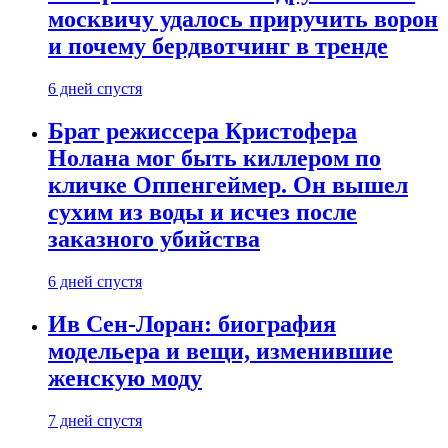
москвичу удалось приручить ворон
и почему бердвотчинг в тренде
6 дней спустя
Брат режиссера Кристофера
Нолана мог быть киллером по
кличке Оппенгеймер. Он вышел
сухим из воды и исчез после
заказного убийства
6 дней спустя
Ив Сен-Лоран: биография
модельера и вещи, изменившие
женскую моду
7 дней спустя