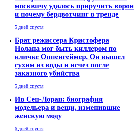
москвичу удалось приручить ворон
и почему бердвотчинг в тренде
5 дней спустя
Брат режиссера Кристофера
Нолана мог быть киллером по
кличке Оппенгеймер. Он вышел
сухим из воды и исчез после
заказного убийства
5 дней спустя
Ив Сен-Лоран: биография
модельера и вещи, изменившие
женскую моду
6 дней спустя