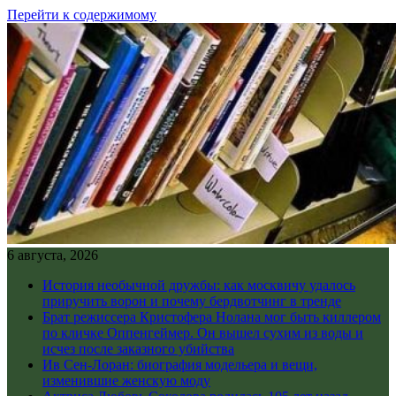
Перейти к содержимому
6 августа, 2026
История необычной дружбы: как москвичу удалось
приручить ворон и почему бердвотчинг в тренде
Брат режиссера Кристофера Нолана мог быть киллером
по кличке Оппенгеймер. Он вышел сухим из воды и
исчез после заказного убийства
Ив Сен-Лоран: биография модельера и вещи,
изменившие женскую моду