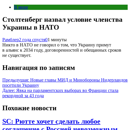
В мире
Столтенберг назвал условие членства
Украины в НАТО
Рамблер
2 года спустя
0
1 минуты
Никто в НАТО не говорил о том, что Украину примут
в альянс к 2034 году, договоренностей и обещанных сроков
не существует.
Навигация по записям
Предыдущая:
Новые главы МИД и Минобороны Нидерландов
посетили Украину
Далее:
Явка на парламентских выборах во Франции стала
рекордной за 43 года
Похожие новости
SC: Рютте хочет сделать любое
соглашение с Россией невозможным