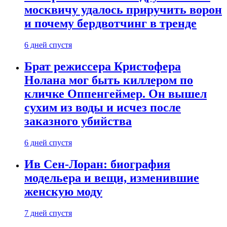
москвичу удалось приручить ворон
и почему бердвотчинг в тренде
6 дней спустя
Брат режиссера Кристофера
Нолана мог быть киллером по
кличке Оппенгеймер. Он вышел
сухим из воды и исчез после
заказного убийства
6 дней спустя
Ив Сен-Лоран: биография
модельера и вещи, изменившие
женскую моду
7 дней спустя