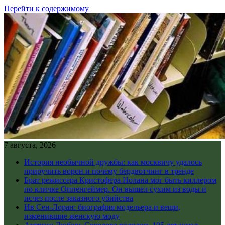
Перейти к содержимому
7 августа, 2026
История необычной дружбы: как москвичу удалось
приручить ворон и почему бердвотчинг в тренде
Брат режиссера Кристофера Нолана мог быть киллером
по кличке Оппенгеймер. Он вышел сухим из воды и
исчез после заказного убийства
Ив Сен-Лоран: биография модельера и вещи,
изменившие женскую моду